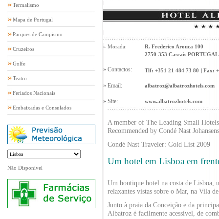
Termalismo
Mapa de Portugal
Parques de Campismo
» Morada:
R. Frederico Arouca 100
Cruzeiros
2750-353 Cascais PORTUGAL
Golfe
» Contactos:
Tlf:
+351 21 484 73 80
|
Fax:
+
Teatro
» Email:
albatroz@albatrozhotels.com
Feriados Nacionais
» Site:
www.albatrozhotels.com
Embaixadas e Consulados
A member of The Leading Small Hotels
Recommended by Condé Nast Johansen
Condé Nast Traveler: Gold List 2009
Um hotel em Lisboa em frent
Não Disponível
Um boutique hotel na costa de Lisboa, 
relaxantes vistas sobre o Mar, na Vila de
Junto à praia da Conceição e da princip
Albatroz é facilmente acessível, de com