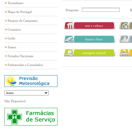
Termalismo
Pesquisar:
R
Mapa de Portugal
Parques de Campismo
arte e cultura
Cruzeiros
Golfe
fauna e flora
Teatro
paisagem natural
Feriados Nacionais
Embaixadas e Consulados
Não Disponível