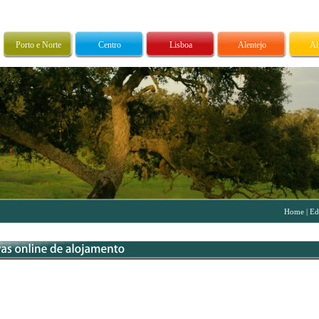
Porto e Norte
Centro
Lisboa
Alentejo
Al
Home
|
Ed