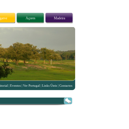
garve
Açores
Madeira
itorial
|
Eventos
|
Ver Portugal
|
Links Úteis
|
Contactos