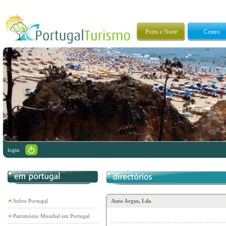
Porto e Norte
Centro
login
Sobre Portugal
Auto Argus, Lda
Património Mundial em Portugal