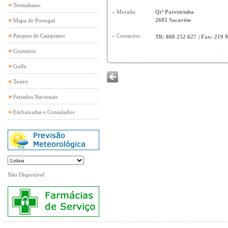
Termalismo
» Morada:
Qtª Parreirinha
2685 Sacavém
Mapa de Portugal
Parques de Campismo
» Contactos:
Tlf:
808 252 627
|
Fax:
219 
Cruzeiros
Golfe
Teatro
Feriados Nacionais
Embaixadas e Consulados
Não Disponível