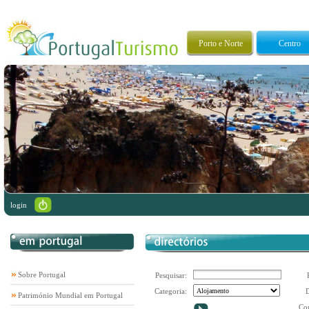
Porto e Norte
Centro
login
Sobre Portugal
Pesquisar:
Categoria:
D
Património Mundial em Portugal
Co