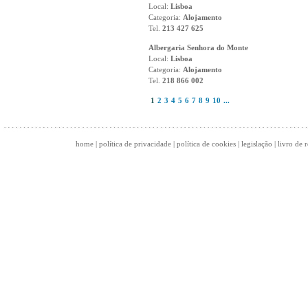
Local:
Lisboa
Categoria:
Alojamento
Tel.
213 427 625
Albergaria Senhora do Monte
Local:
Lisboa
Categoria:
Alojamento
Tel.
218 866 002
1
2
3
4
5
6
7
8
9
10
...
home
|
política de privacidade
|
política de cookies
|
legislação
|
livro de 