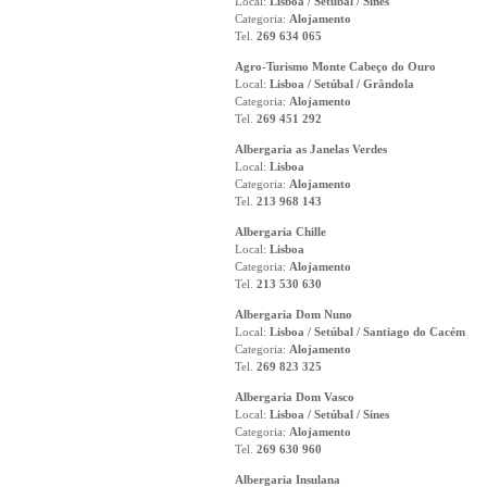
Local:
Lisboa / Setúbal / Sines
Categoria:
Alojamento
Tel.
269 634 065
Agro-Turismo Monte Cabeço do Ouro
Local:
Lisboa / Setúbal / Grândola
Categoria:
Alojamento
Tel.
269 451 292
Albergaria as Janelas Verdes
Local:
Lisboa
Categoria:
Alojamento
Tel.
213 968 143
Albergaria Chille
Local:
Lisboa
Categoria:
Alojamento
Tel.
213 530 630
Albergaria Dom Nuno
Local:
Lisboa / Setúbal / Santiago do Cacém
Categoria:
Alojamento
Tel.
269 823 325
Albergaria Dom Vasco
Local:
Lisboa / Setúbal / Sines
Categoria:
Alojamento
Tel.
269 630 960
Albergaria Insulana