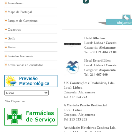
Termalismo
Mapa de Portugal
Parques de Campismo
Cruzeiros
Hotel Albatroz
Golfe
Local:
Lisboa / Cascais
Teatro
Categoria:
Alojamento
Tel.
+351 21 484 73 80
Feriados Nacionais
Hotel Estoril Eden
Embaixadas e Consulados
Local:
Lisboa / Cascais
Categoria:
Alojamento
Tel.
214 667 600
3 K Construções e Imobiliária, Lda.
Local:
Lisboa
Categoria:
Alojamento
Tel.
217 954 273
Não Disponível
A Marisela Pensão Residencial
Local:
Lisboa
Categoria:
Alojamento
Tel.
213 533 205
Actividades Hoteleiras Condeça Lda.