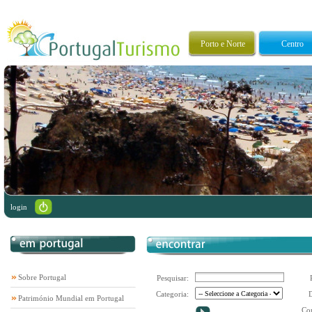
Porto e Norte
Centro
login
Sobre Portugal
Pesquisar:
Categoria:
D
Património Mundial em Portugal
Co