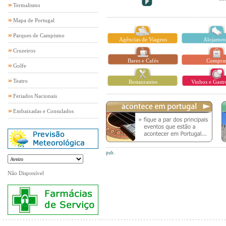
Termalismo
Mapa de Portugal
Parques de Campismo
Agências de Viagens
Alojamen
Cruzeiros
Bares e Cafés
Compra
Golfe
Teatro
Restaurantes
Vinhos e Gast
Feriados Nacionais
Embaixadas e Consulados
pub.
Não Disponível